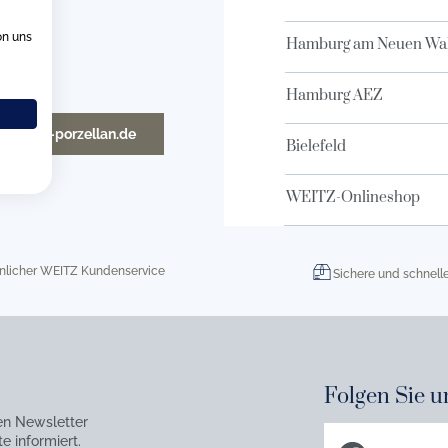
on uns
Hamburg am Neuen Wal
Hamburg AEZ
o@weitz-porzellan.de
Bielefeld
WEITZ-Onlineshop
nlicher WEITZ Kundenservice
Sichere und schnell
Folgen Sie u
en Newsletter
e informiert.