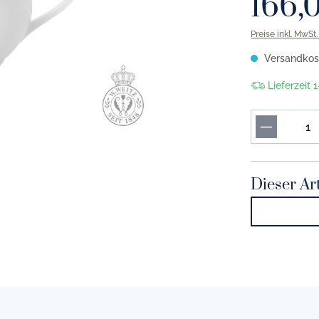
166,
or marine
Solid Color tannengrün
Preise inkl. MwSt
r indigo
Solid Color smaragd
Versandkost
or kornblume
Solid Color apfelgrün
Lieferzeit
r vintage blue
Solid Color khaki
r lavendel
Solid Color maigrün
r hellblau
Solid Color pistazie
or morgenblau
Solid Color limone
Dieser Art
r eisblau
Solid Color umbra