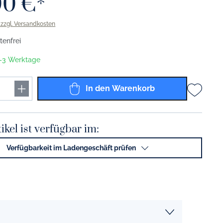
00 €*
Solid Color grau
. zzgl. Versandkosten
Solid Color anthrazit
enfrei
Solid Color schwarz
 1-3 Werktage
Solid Color gold
In den Warenkorb
Solid Color platin
Solid Color Coffee To Go Becher
ikel ist verfügbar im:
Solid Color lichtgrau
Verfügbarkeit im Ladengeschäft prüfen