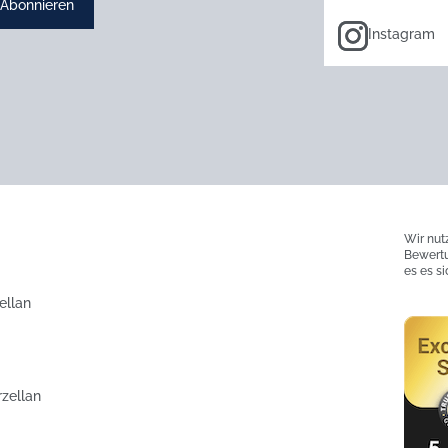
Abonnieren
Instagram
Wir nut
Bewertu
es es s
ellan
rzellan