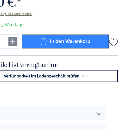
0 €*
Solid Color grau
. zzgl. Versandkosten
Solid Color anthrazit
 1-3 Werktage
Solid Color schwarz
Solid Color gold
In den Warenkorb
Solid Color platin
Solid Color Coffee To Go Becher
ikel ist verfügbar im:
Solid Color lichtgrau
Verfügbarkeit im Ladengeschäft prüfen