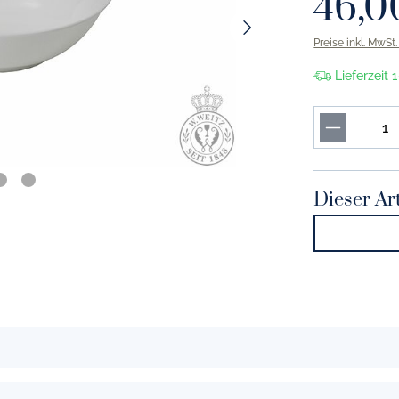
46,0
or marine
Solid Color tannengrün
Preise inkl. MwSt
r indigo
Solid Color smaragd
Lieferzeit
or kornblume
Solid Color apfelgrün
r vintage blue
Solid Color khaki
r lavendel
Solid Color maigrün
r hellblau
Solid Color pistazie
Dieser Art
or morgenblau
Solid Color limone
r eisblau
Solid Color umbra