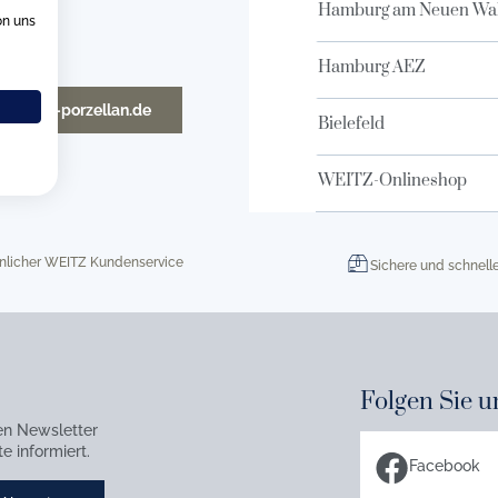
Hamburg am Neuen Wal
on uns
Hamburg AEZ
o@weitz-porzellan.de
Bielefeld
WEITZ-Onlineshop
nlicher WEITZ Kundenservice
Sichere und schnell
Folgen Sie u
en Newsletter
e informiert.
Facebook