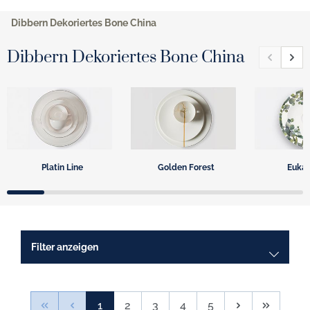
Dibbern Dekoriertes Bone China
Dibbern Dekoriertes Bone China
Platin Line
Golden Forest
Eukal
Filter anzeigen
1
2
3
4
5