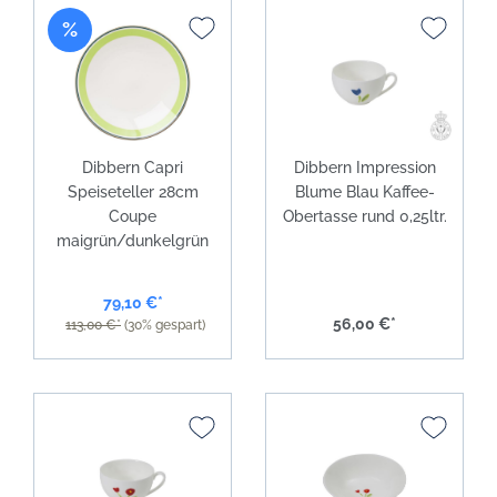
%
Dibbern Capri
Dibbern Impression
Speiseteller 28cm
Blume Blau Kaffee-
Coupe
Obertasse rund 0,25ltr.
maigrün/dunkelgrün
79,10 €*
56,00 €*
113,00 €*
(30% gespart)