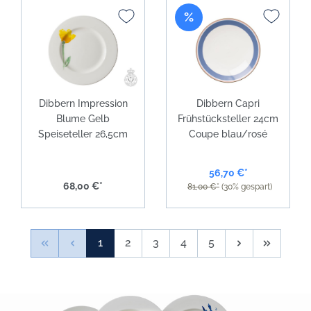
%
Dibbern Impression
Dibbern Capri
Blume Gelb
Frühstücksteller 24cm
Speiseteller 26,5cm
Coupe blau/rosé
56,70 €*
68,00 €*
81,00 €*
(30% gespart)
1
2
3
4
5