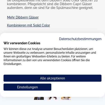
sie beispielsweise mit dem Dibbern Solid Color Geschirr zu
kombinieren. Pflegeleicht sind die Dibbern Capri Gläser
außerdem, denn sie sind für die Spülmaschine geeignet.
Mehr Dibbern Gläser
Kombinieren mit Solid Color
Datenschutzbestimmungen
Wir verwenden Cookies
Beratung
Wir können diese zur Analyse unserer Besucherdaten platzieren, um
unsere Webseite zu verbessern, personalisierte Inhalte anzuzeigen und
Ihnen ein großartiges Webseiten-Erlebnis zu bieten. Für weitere
Informationen zu den von uns verwendeten Cookies öffnen Sie die
Haben Sie Fragen zu unserem Service oder Sortiment, benötigen
Einstellungen.
Sie Hilfe beim Bestellvorgang oder haben Sie eine andere Frage
auf dem Herzen? Dann kontaktieren Sie uns gerne über das
beigefügte Kontaktformular. Wir werden uns schnellstmöglich
Alle akzeptieren
um Ihre Anfrage kümmern.
Einstellungen