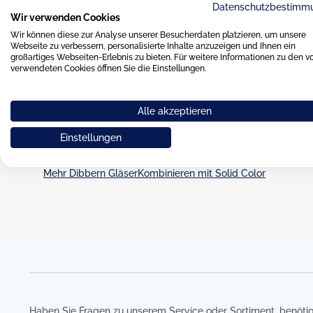
Datenschutzbestimm
Wir verwenden Cookies
Dibbern Solid Colo
Wir können diese zur Analyse unserer Besucherdaten platzieren, um unsere
Webseite zu verbessern, personalisierte Inhalte anzuzeigen und Ihnen ein
Gläser
großartiges Webseiten-Erlebnis zu bieten. Für weitere Informationen zu den v
verwendeten Cookies öffnen Sie die Einstellungen.
Dibbern Solid Color, die Gläser in leuchtenden F
Alle akzeptieren
Dibbern Solid Color Gläser sind die passende Glaskollekti
Hartporzellan. Aber auch ohne das Geschirr ist die Serie ein
Einstellungen
Die Trinkgläser sind handgefertigt bzw. mundgeblasen un
Mehr Dibbern Gläser
Kombinieren mit Solid Color
Haben Sie Fragen zu unserem Service oder Sortiment, benötig