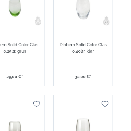
Solid Color grau
Solid Color anthrazit
Solid Color schwarz
Solid Color gold
ern Solid Color Glas
Dibbern Solid Color Glas
0,25ltr. grün
0,40ltr. klar
Solid Color platin
Solid Color Coffee To Go Becher
Solid Color lichtgrau
29,00 €*
32,00 €*