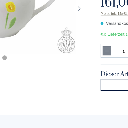
161,
or marine
Solid Color tannengrün
Preise inkl. MwSt
r indigo
Solid Color smaragd
Versandkost
or kornblume
Solid Color apfelgrün
Lieferzeit
r vintage blue
Solid Color khaki
r lavendel
Solid Color maigrün
r hellblau
Solid Color pistazie
or morgenblau
Solid Color limone
Dieser Art
r eisblau
Solid Color umbra