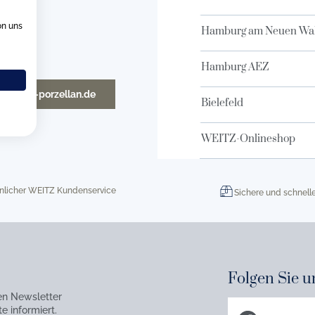
on uns
Hamburg am Neuen Wal
Hamburg AEZ
o@weitz-porzellan.de
Bielefeld
WEITZ-Onlineshop
nlicher WEITZ Kundenservice
Sichere und schnell
Folgen Sie u
en Newsletter
e informiert.