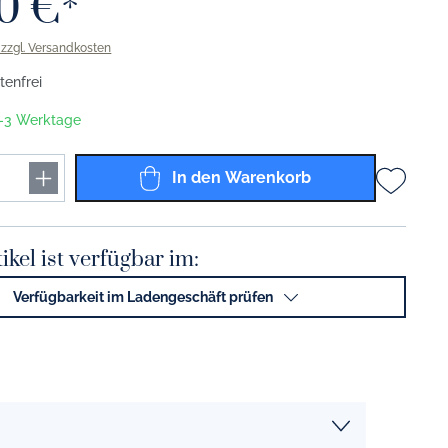
00 €*
Solid Color grau
. zzgl. Versandkosten
Solid Color anthrazit
enfrei
Solid Color schwarz
 1-3 Werktage
Solid Color gold
In den Warenkorb
Solid Color platin
Solid Color Coffee To Go Becher
ikel ist verfügbar im:
Solid Color lichtgrau
Verfügbarkeit im Ladengeschäft prüfen