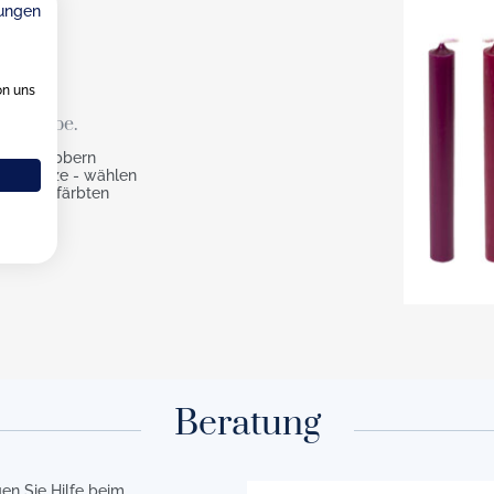
ungen
n
on uns
zenfarbe.
rbten Dibbern
ige Kerze - wählen
 durchgefärbten
Beratung
en Sie Hilfe beim