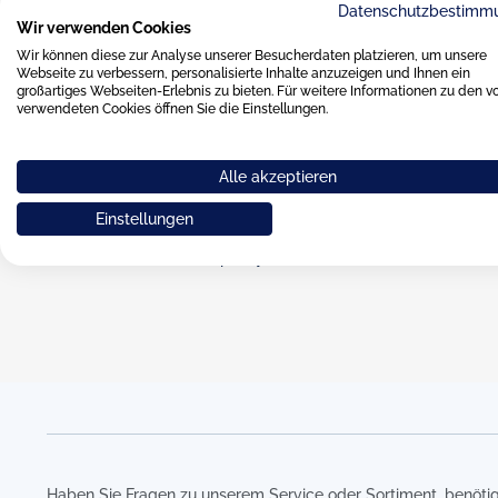
Datenschutzbestimm
Wir verwenden Cookies
Dibbern Stabkerze
Wir können diese zur Analyse unserer Besucherdaten platzieren, um unsere
Webseite zu verbessern, personalisierte Inhalte anzuzeigen und Ihnen ein
großartiges Webseiten-Erlebnis zu bieten. Für weitere Informationen zu den v
verwendeten Cookies öffnen Sie die Einstellungen.
Dibbern Stabkerzen – für jede Stimmung eine Ker
Erhellen Sie Ihr Heim mit den 20cm großen und durchgefä
Alle akzeptieren
Stabkerzen! Für jede Stimmung gibt es eine passende farb
Sie aus einer Vielzahl von Farbtönen. Die gegossenen und
Dibbern Kerzen bestehen aus Stearin.
Einstellungen
Kombinieren mit Simplicity
Kombinieren mit Solid Color
Haben Sie Fragen zu unserem Service oder Sortiment, benötig