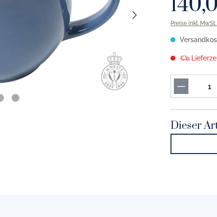
140,
or marine
Solid Color tannengrün
Preise inkl. MwSt
r indigo
Solid Color smaragd
Versandkost
or kornblume
Solid Color apfelgrün
Lieferz
r vintage blue
Solid Color khaki
r lavendel
Solid Color maigrün
r hellblau
Solid Color pistazie
or morgenblau
Solid Color limone
Dieser Art
r eisblau
Solid Color umbra