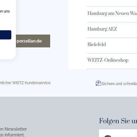
on uns
Hamburg am Neuen Wal
Hamburg AEZ
o@weitz-porzellan.de
Bielefeld
WEITZ-Onlineshop
nlicher WEITZ Kundenservice
Sichere und schnell
Folgen Sie u
en Newsletter
e informiert.