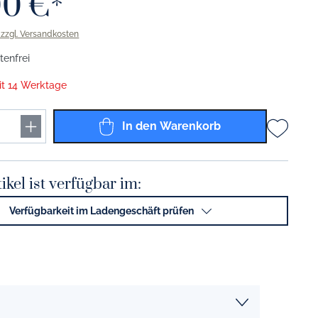
00 €*
Solid Color grau
. zzgl. Versandkosten
Solid Color anthrazit
enfrei
Solid Color schwarz
eit 14 Werktage
Solid Color gold
In den Warenkorb
Solid Color platin
Solid Color Coffee To Go Becher
ikel ist verfügbar im:
Solid Color lichtgrau
Verfügbarkeit im Ladengeschäft prüfen