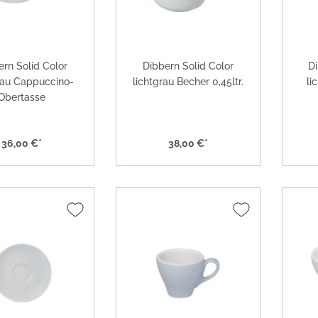
ern Solid Color
Dibbern Solid Color
Di
rau Cappuccino-
lichtgrau Becher 0,45ltr.
li
Obertasse
36,00 €*
38,00 €*