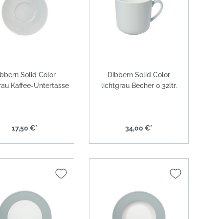
Solid Color grau
Solid Color anthrazit
Solid Color schwarz
Solid Color gold
bbern Solid Color
Dibbern Solid Color
grau Kaffee-Untertasse
lichtgrau Becher 0,32ltr.
Solid Color platin
Solid Color Coffee To Go Becher
Solid Color lichtgrau
17,50 €*
34,00 €*