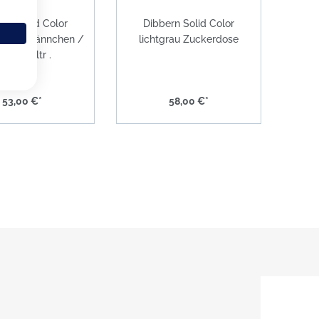
ern Solid Color
Dibbern Solid Color
u Milchkännchen /
lichtgrau Zuckerdose
rug 0,25ltr .
53,00 €*
58,00 €*