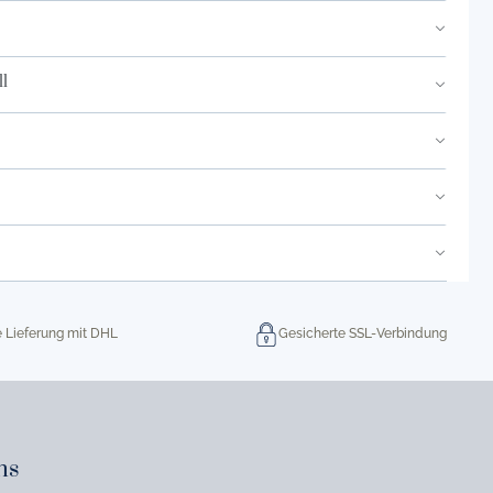
l
e Lieferung mit DHL
Gesicherte SSL-Verbindung
ns