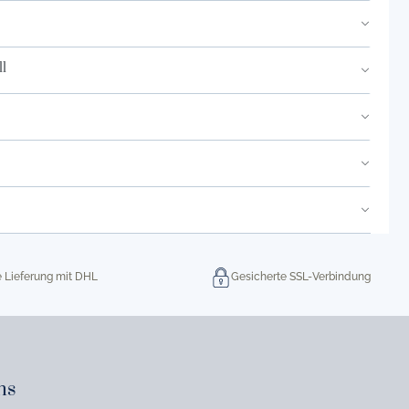
l
e Lieferung mit DHL
Gesicherte SSL-Verbindung
ns