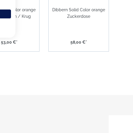
Solid Color orange
Dibbern Solid Color orange
kännchen / Krug
Zuckerdose
0,25ltr.
53,00 €*
58,00 €*