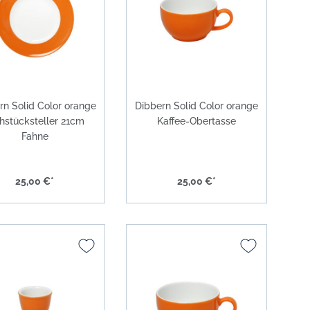
Solid Color grau
Solid Color anthrazit
Solid Color schwarz
Solid Color gold
rn Solid Color orange
Dibbern Solid Color orange
hstücksteller 21cm
Kaffee-Obertasse
Solid Color platin
Fahne
Solid Color Coffee To Go Becher
Solid Color lichtgrau
25,00 €*
25,00 €*