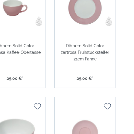
Solid Color grau
Solid Color anthrazit
Solid Color schwarz
Solid Color gold
bbern Solid Color
Dibbern Solid Color
osa Kaffee-Obertasse
zartrosa Frühstücksteller
Solid Color platin
21cm Fahne
Solid Color Coffee To Go Becher
Solid Color lichtgrau
25,00 €*
25,00 €*