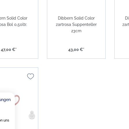
ern Solid Color
Dibbern Solid Color
Di
osa Bol 0,50ltr.
zartrosa Suppenteller
zar
23cm
47,00 €*
43,00 €*
ungen
on uns