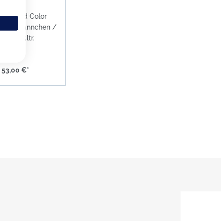
ern Solid Color
a Milchkännchen /
rug 0,25ltr.
53,00 €*