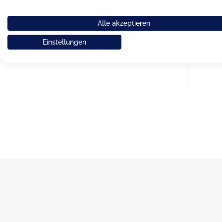
Dibb
Alle akzeptieren
zartros
K
Einstellungen