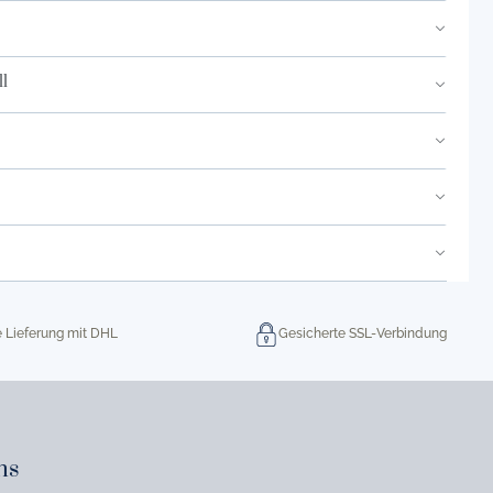
l
e Lieferung mit DHL
Gesicherte SSL-Verbindung
ns