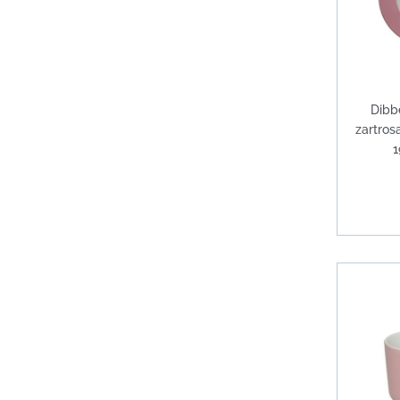
Dibb
zartros
1