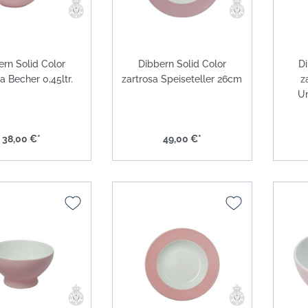
ern Solid Color
Dibbern Solid Color
Di
a Becher 0,45ltr.
zartrosa Speiseteller 26cm
z
Un
38,00 €*
49,00 €*