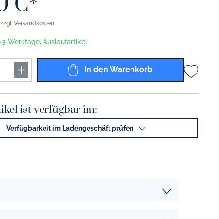
0 €*
Solid Color grau
. zzgl. Versandkosten
Solid Color anthrazit
1-3 Werktage, Auslaufartikel
Solid Color schwarz
Solid Color gold
In den Warenkorb
Solid Color platin
Solid Color Coffee To Go Becher
ikel ist verfügbar im:
Solid Color lichtgrau
Verfügbarkeit im Ladengeschäft prüfen