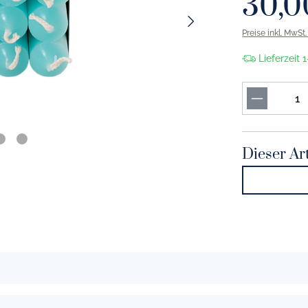
30,0
or marine
Solid Color tannengrün
Preise inkl. MwSt
r indigo
Solid Color smaragd
Lieferzeit 
or kornblume
Solid Color apfelgrün
r vintage blue
Solid Color khaki
r lavendel
Solid Color maigrün
r hellblau
Solid Color pistazie
Dieser Art
or morgenblau
Solid Color limone
r eisblau
Solid Color umbra