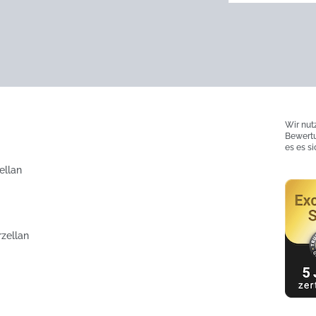
Wir nut
Bewertu
es es s
ellan
rzellan