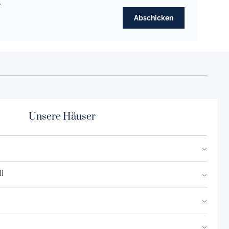
.
Abschicken
Unsere Häuser
l