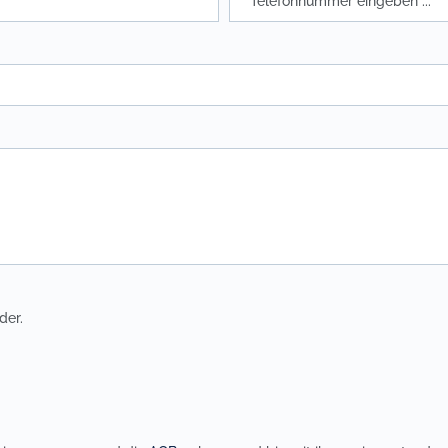
or marine
Solid Color tannengrün
r indigo
Solid Color smaragd
or kornblume
Solid Color apfelgrün
r vintage blue
Solid Color khaki
r lavendel
Solid Color maigrün
r hellblau
Solid Color pistazie
or morgenblau
Solid Color limone
r eisblau
Solid Color umbra
der.