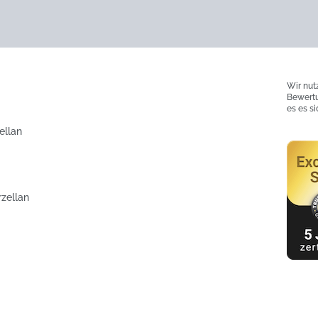
Wir nut
Bewertu
es es s
ellan
rzellan